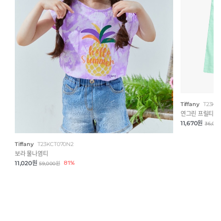
Tiffany
T23KK
연그린 프릴티
11,670원
36,00
Tiffany
T23KCT070N2
보라 물나염티
11,020원
81%
59,000원