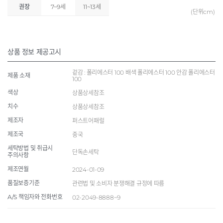
권장
7~9세
11~13세
(단위cm)
상품 정보 제공고시
겉감 : 폴리에스터 100 배색 폴리에스터 100 안감 폴리에스터
제품 소재
100
색상
상품상세참조
치수
상품상세참조
제조자
퍼스트어패럴
제조국
중국
세탁방법 및 취급시
단독손세탁
주의사항
제조연월
2024-01-09
품질보증기준
관련법 및 소비자 분쟁해결 규정에 따름
A/S 책임자와 전화번호
02-2049-8888~9