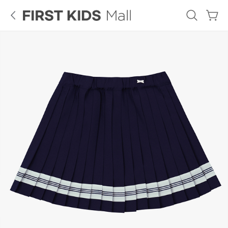
로
그
인
French
GUESS
Tiffany
Cat
KIDS
ALL