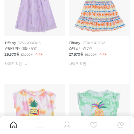
Tiffany
T23KKO010N6
Tiffany
T23KKO040Y2
연보라 파인애플 샤OP
스마일 나염 OP
26,570원
68%
27,870원
68%
83,000원
86,000원
사이즈 확인
사이즈 확인