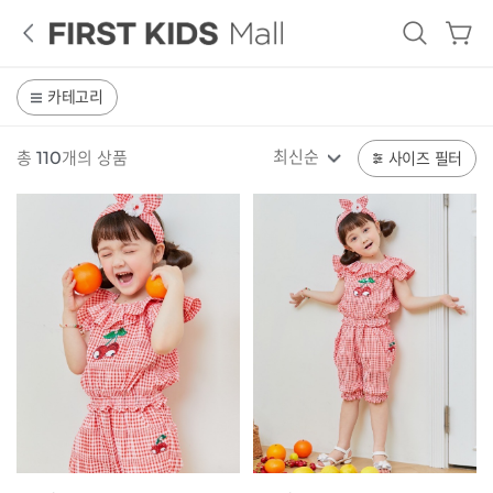
로
그
인
카테고리
French
GUESS
Tiffany
Cat
KIDS
최신순
총
110
개
의 상품
사이즈 필터
ALL