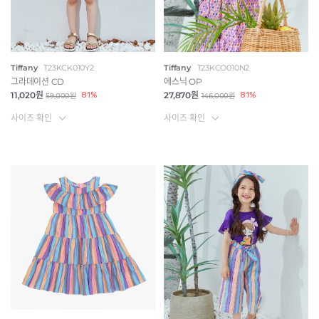
Tiffany
T23KCK010Y2
Tiffany
T23KCO010N2
그라데이션 CD
에스닉 OP
11,020원
81%
27,870원
81%
59,000원
146,000원
사이즈 확인
사이즈 확인