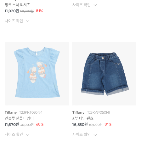
사이즈 확인
핑크 소녀 티셔츠
11,020원
81%
59,000원
사이즈 확인
Tiffany
T23KKT030N4
Tiffany
T23KAP050N1
연블루 샌들 나염티
5부 데님 팬츠
11,670원
68%
16,850원
81%
36,000원
89,000원
사이즈 확인
사이즈 확인