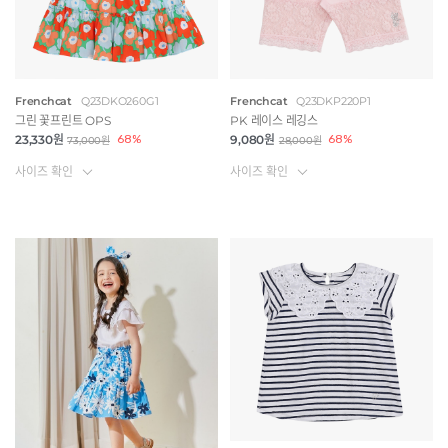
Frenchcat
Q23DKO260G1
Frenchcat
Q23DKP220P1
그린 꽃프린트 OPS
PK 레이스 레깅스
23,330원
68%
9,080원
68%
73,000원
28,000원
사이즈 확인
사이즈 확인