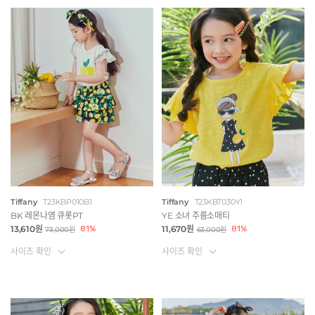
Tiffany
T23KBP010B1
Tiffany
T23KBT030Y1
BK 레몬나염 큐롯PT
YE 소녀 주름소매티
13,610원
81%
11,670원
81%
73,000원
63,000원
사이즈 확인
사이즈 확인