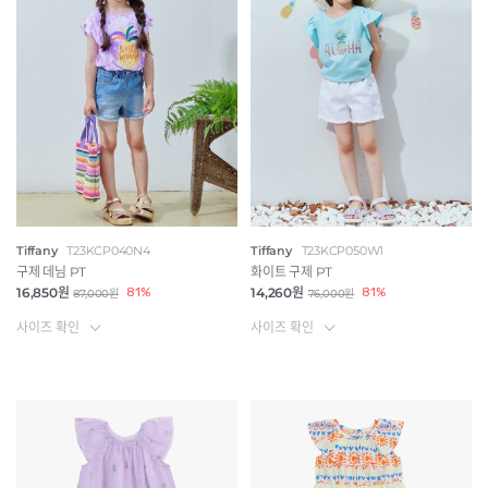
Tiffany
T23KCP040N4
Tiffany
T23KCP050W1
구제 데님 PT
화이트 구제 PT
16,850원
81%
14,260원
81%
87,000원
76,000원
사이즈 확인
사이즈 확인