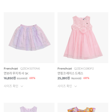
Frenchcat
Q23DKS070N6
Frenchcat
Q23DKO280P2
연보라 무지개 샤 SK
연핑크 레이스 드레스
16,850원
68%
25,280원
68%
53,000원
78,000원
사이즈 확인
사이즈 확인