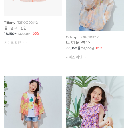
Tiffany
T23KKJ020Y2
물나염 후드집업
18,150원
68%
56,000원
Tiffany
T23KCJ010Y2
사이즈 확인
오렌지 물나염 JP
22,040원
81%
116,000원
사이즈 확인