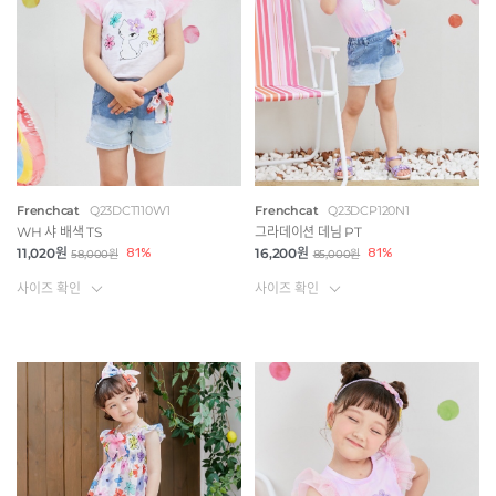
Frenchcat
Q23DCT110W1
Frenchcat
Q23DCP120N1
WH 샤 배색 TS
그라데이션 데님 PT
11,020원
81%
16,200원
81%
58,000원
85,000원
사이즈 확인
사이즈 확인