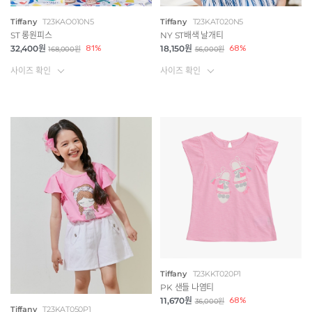
Tiffany
T23KAO010N5
Tiffany
T23KAT020N5
ST 롱원피스
NY ST배색 날개티
32,400원
81%
18,150원
68%
168,000원
56,000원
사이즈 확인
사이즈 확인
Tiffany
T23KKT020P1
PK 샌들 나염티
11,670원
68%
36,000원
Tiffany
T23KAT050P1