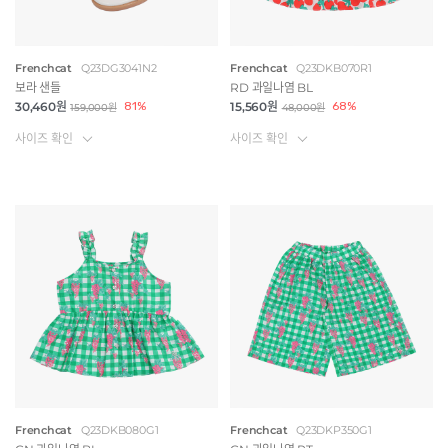
Frenchcat
Q23DG3041N2
Frenchcat
Q23DKB070R1
보라 샌들
RD 과일나염 BL
30,460원
81%
15,560원
68%
159,000원
48,000원
사이즈 확인
사이즈 확인
Frenchcat
Q23DKB080G1
Frenchcat
Q23DKP350G1