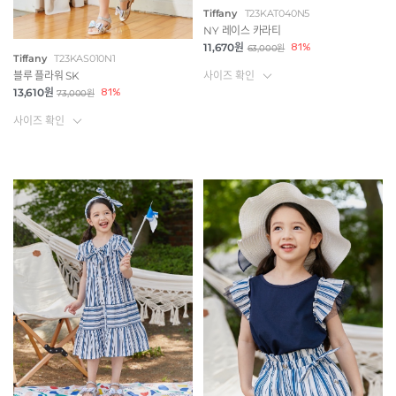
Tiffany
T23KAT040N5
NY 레이스 카라티
11,670원
81%
63,000원
Tiffany
T23KAS010N1
사이즈 확인
블루 플라워 SK
13,610원
81%
73,000원
사이즈 확인