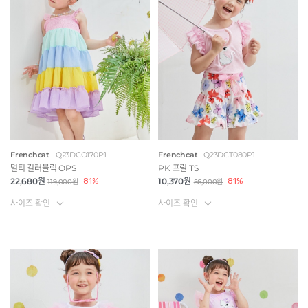
Frenchcat
Q23DCO170P1
Frenchcat
Q23DCT080P1
멀티 컬러블럭 OPS
PK 프릴 TS
22,680원
81%
10,370원
81%
119,000원
56,000원
사이즈 확인
사이즈 확인