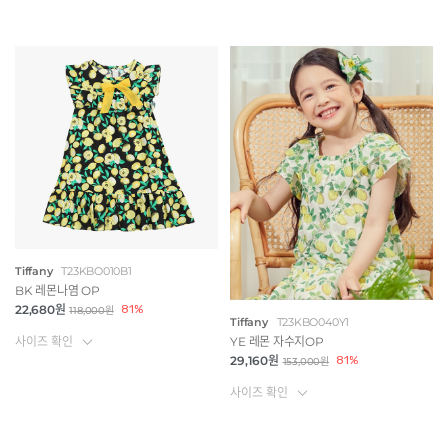
Tiffany
T23KBO010B1
BK 레몬나염 OP
22,680원
81%
118,000원
Tiffany
T23KBO040Y1
사이즈 확인
YE 레몬 자수지OP
29,160원
81%
153,000원
사이즈 확인