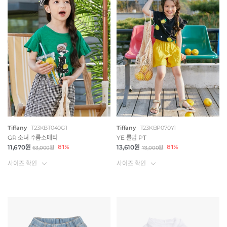
Tiffany
T23KBT040G1
Tiffany
T23KBP070Y1
GR 소녀 주름소매티
YE 롤업 PT
11,670원
81%
13,610원
81%
63,000원
73,000원
사이즈 확인
사이즈 확인