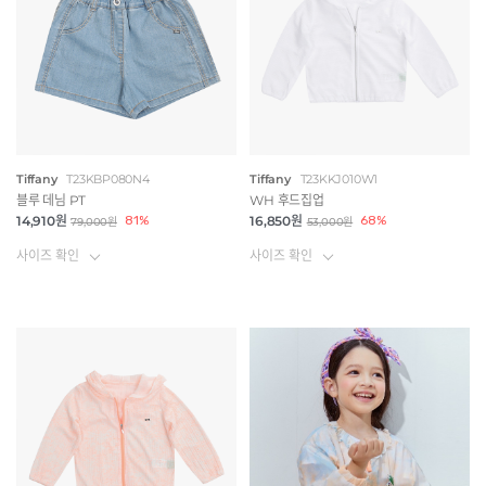
Tiffany
T23KBP080N4
Tiffany
T23KKJ010W1
블루 데님 PT
WH 후드집업
14,910원
81%
16,850원
68%
79,000원
53,000원
사이즈 확인
사이즈 확인