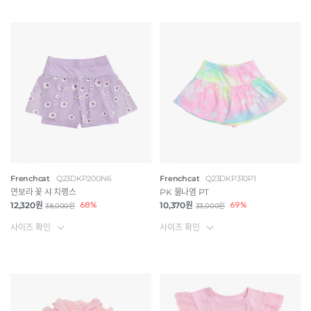
Frenchcat
Q23DKP200N6
Frenchcat
Q23DKP310P1
연보라 꽃 샤 치랭스
PK 물나염 PT
12,320원
68%
10,370원
69%
38,000원
33,000원
사이즈 확인
사이즈 확인