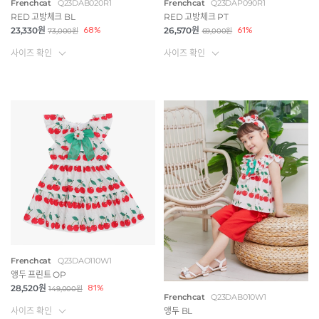
Frenchcat
Q23DAB020R1
Frenchcat
Q23DAP090R1
RED 고방체크 BL
RED 고방체크 PT
23,330원
68%
26,570원
61%
73,000원
69,000원
사이즈 확인
사이즈 확인
Frenchcat
Q23DAO110W1
앵두 프린트 OP
28,520원
81%
149,000원
Frenchcat
Q23DAB010W1
사이즈 확인
앵두 BL