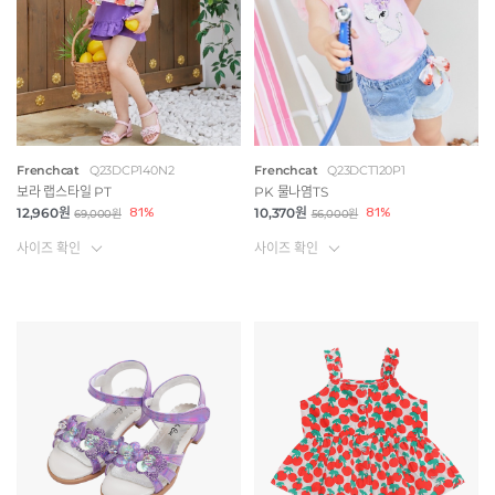
Frenchcat
Q23DCP140N2
Frenchcat
Q23DCT120P1
보라 랩스타일 PT
PK 물나염TS
12,960원
81%
10,370원
81%
69,000원
56,000원
사이즈 확인
사이즈 확인