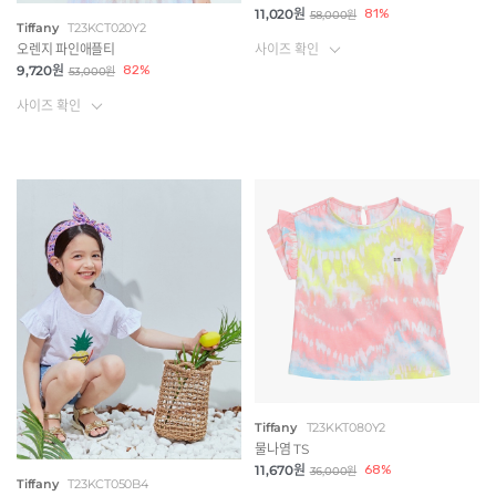
11,020원
81%
58,000원
Tiffany
T23KCT020Y2
사이즈 확인
오렌지 파인애플티
9,720원
82%
53,000원
사이즈 확인
Tiffany
T23KKT080Y2
물나염 TS
11,670원
68%
36,000원
Tiffany
T23KCT050B4