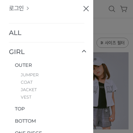
로
로그인
그
인
GIRL
BOY
카테고리
ALL
French
GUESS
Tiffany
Cat
KIDS
최신순
총
19
개
의 상품
사이즈 필터
GIRL
ALL
OUTER
JUMPER
COAT
JACKET
VEST
TOP
Frenchcat
Q63DAJ010W1
BOTTOM
WH 프릴 JP
96,390원
23%
126,000원