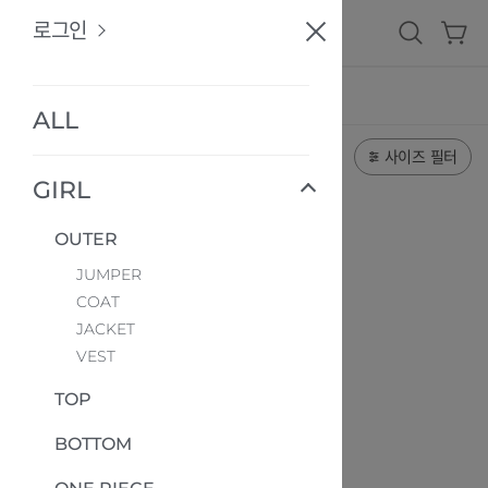
로
로그인
그
인
GIRL
BOY
카테고리
ALL
French
GUESS
Tiffany
Cat
KIDS
최신순
총
0
개
의 상품
사이즈 필터
GIRL
ALL
OUTER
JUMPER
COAT
JACKET
VEST
TOP
BOTTOM