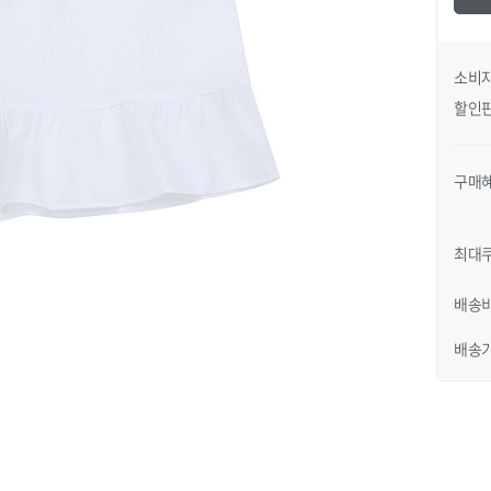
소비
할인
구매
일러
JK G33KDT021N3120
 색상 옐로우 / 사이즈 120
최대
배송
배송