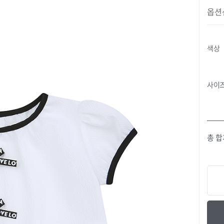
옵션
색상
사이
총 