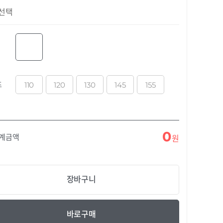
선택
110
120
130
145
155
즈
0
합계금액
원
장바구니
바로구매