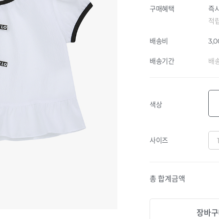
구매혜택
즉시
적
배송비
3,
배송기간
배송
색상
사이즈
총 합계금액
장바구