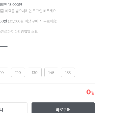
할인 18,000원
립금 혜택을 받으시려면 로그인 해주세요
000원
(30,000원 이상 구매 시 무료배송)
완료까지 2-3 영업일 소요
110
120
130
145
155
0
원
니
바로구매