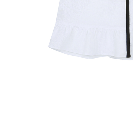
데님 세
구매옵션 :