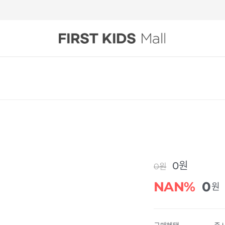
0원
0원
NAN%
0
원