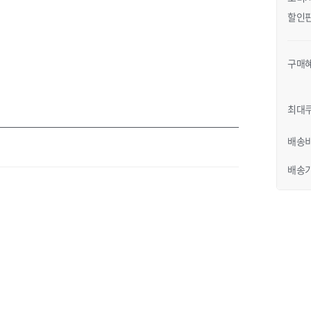
할인
구매
최대
일러
JK G33KDT021N3120
배송
 색상 옐로우 / 사이즈 120
배송