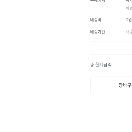
구매혜택
즉시
적
배송비
0
배송기간
배송
총 합계금액
장바구