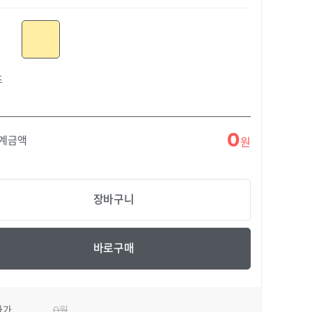
즈
0
합계금액
원
장바구니
바로구매
자가
0원