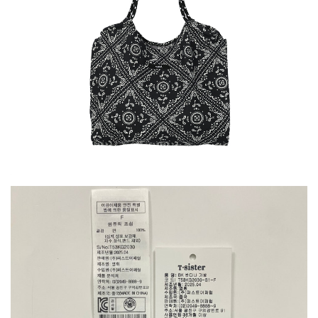
데님 세일러
JK G33KDT021N3120
구매옵션 : 색상 옐로우 / 사이즈 120