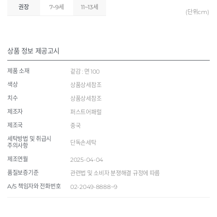
권장
7~9세
11~13세
(단위cm)
상품 정보 제공고시
제품 소재
겉감 : 면 100
색상
상품상세참조
치수
상품상세참조
제조자
퍼스트어패럴
제조국
중국
세탁방법 및 취급시
단독손세탁
주의사항
제조연월
2025-04-04
품질보증기준
관련법 및 소비자 분쟁해결 규정에 따름
A/S 책임자와 전화번호
02-2049-8888~9