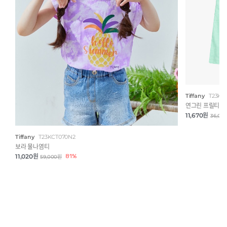
Tiffany
T23KK
연그린 프릴티
11,670원
36,00
Tiffany
T23KCT070N2
보라 물나염티
11,020원
81%
59,000원