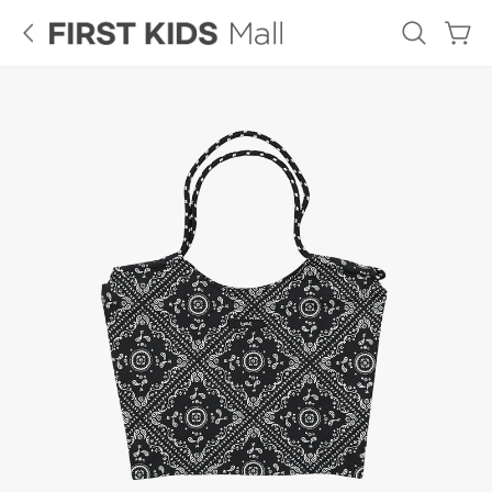
로
그
인
French
GUESS
Tiffany
Cat
KIDS
ALL