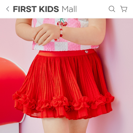
로
그
인
French
GUESS
Tiffany
Cat
KIDS
ALL