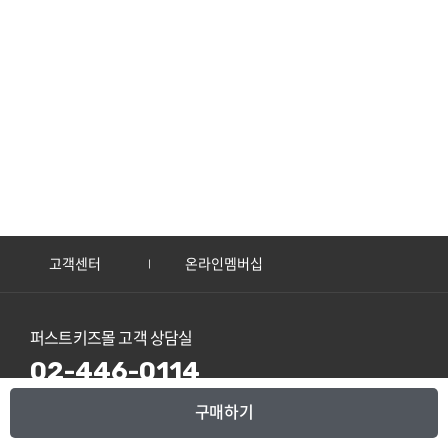
고객센터
온라인멤버십
퍼스트키즈몰 고객 상담실
02-446-0114
본사 고객 상담실
(A/S, 기타문의)
구매하기
02-2049-8888~9