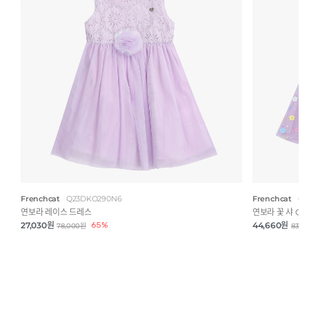
Frenchcat
Q23DKO290N6
Frenchcat
Q4
연보라 레이스 드레스
연보라 꽃 샤 OP
27,030원
65%
44,660원
78,000원
83,0