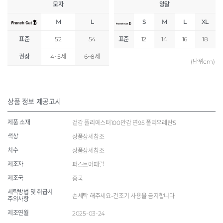
모자
양말
M
L
S
M
L
XL
표준
52
54
표준
12
14
16
18
권장
4~5세
6~8세
(단위cm)
상품 정보 제공고시
제품 소재
겉감 폴리에스터100안감 면95 폴리우레탄5
색상
상품상세참조
치수
상품상세참조
제조자
퍼스트어패럴
제조국
중국
세탁방법 및 취급시
손세탁 해주세요-건조기 사용을 금지합니다
주의사항
제조연월
2025-03-24