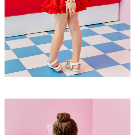
데님 세일러
JK G33KDT021N3120
구매옵션 : 색상 옐로우 / 사이즈 120