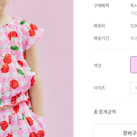
구매혜택
즉시
적
배송비
3,
배송기간
배송
색상
사이즈
총 합계금액
장바구