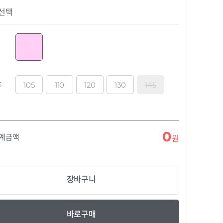
선택
105
110
120
130
145
즈
0
합계금액
원
장바구니
바로구매