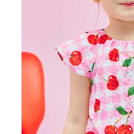
데님 세
구매옵션 :