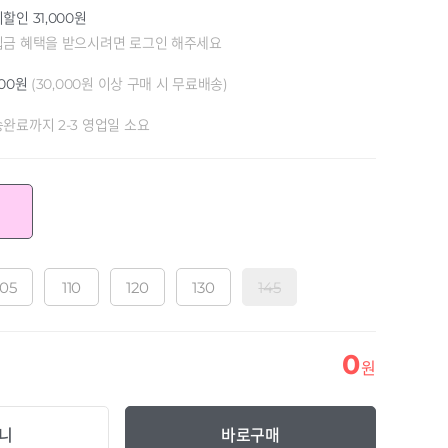
할인 31,000원
립금 혜택을 받으시려면 로그인 해주세요
000원
(30,000원 이상 구매 시 무료배송)
완료까지 2-3 영업일 소요
105
110
120
130
145
0
원
니
바로구매