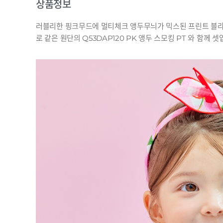
상품정보
러블리한 핑크무드에 멀티체크 앵두무늬가 믹스된 프린트 블라
로 같은 원단의 Q53DAP120 PK 앵두 스모킹 PT 와 함께