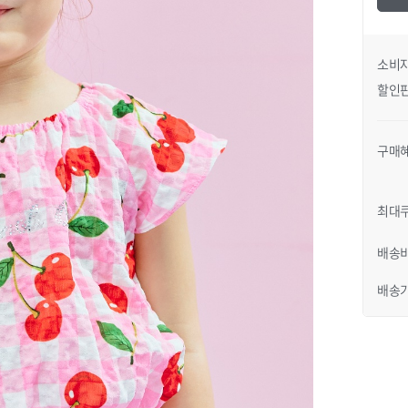
소비
할인
구매
일러
JK G33KDT021N3120
 색상 옐로우 / 사이즈 120
최대
배송
배송