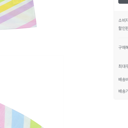
소비
할인
구매
일러
JK G33KDT021N3120
 색상 옐로우 / 사이즈 120
최대
배송
배송