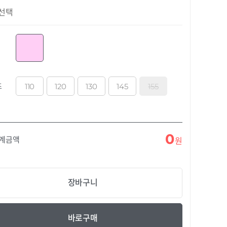
선택
110
120
130
145
155
즈
0
합계금액
원
장바구니
바로구매