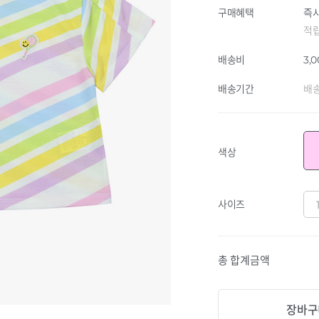
구매혜택
즉시
적
배송비
3,
배송기간
배송
색상
사이즈
총 합계금액
장바구