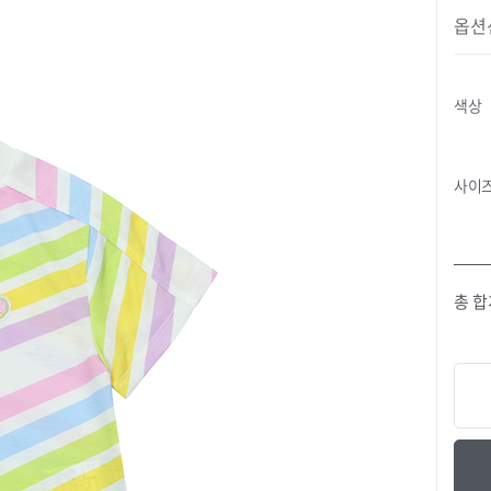
옵션
색상
사이
총 