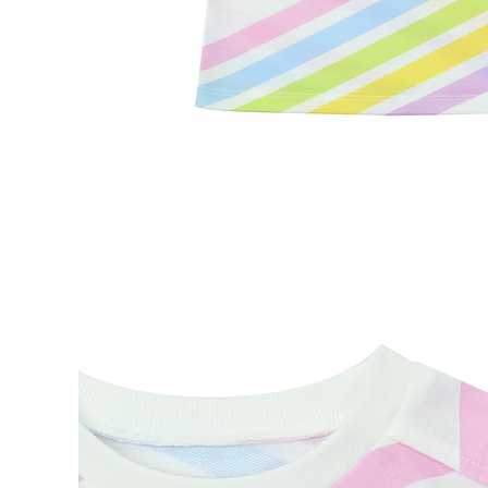
데님 세
구매옵션 :