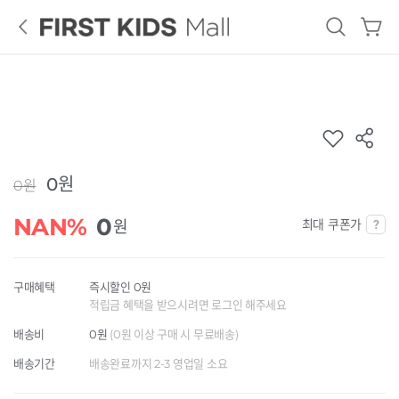
로
그
인
French
GUESS
Tiffany
Cat
KIDS
0원
0원
ALL
NAN%
0
최대 쿠폰가
원
구매혜택
즉시할인 0원
적립금 혜택을 받으시려면 로그인 해주세요
배송비
0원
(0원 이상 구매 시 무료배송)
배송기간
배송완료까지 2-3 영업일 소요