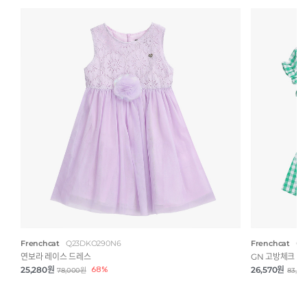
Frenchcat
Q23DKO290N6
Frenchcat
Q2
연보라 레이스 드레스
GN 고방체크 B
25,280원
68%
26,570원
78,000원
83,0