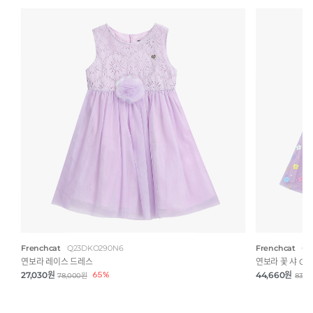
Frenchcat
Q23DKO290N6
Frenchcat
Q4
연보라 레이스 드레스
연보라 꽃 샤 OP
27,030원
65%
44,660원
78,000원
83,0