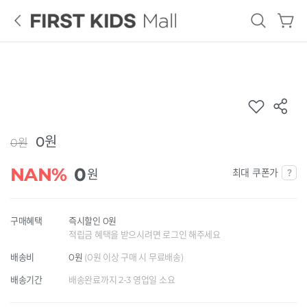
로
그
인
French
GUESS
Tiffany
Cat
KIDS
0원
0원
ALL
NAN%
0
최대 쿠폰가
원
구매혜택
즉시할인 0원
적립금 혜택을 받으시려면 로그인 해주세요
배송비
0원
(0원 이상 구매 시 무료배송)
배송기간
배송완료까지 2-3 영업일 소요