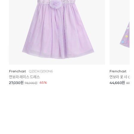
Frenchcat
Q23DKO290N6
Frenchcat
Q4
연보라 레이스 드레스
연보라 꽃 샤 OP
27,030원
65%
44,660원
78,000원
83,0