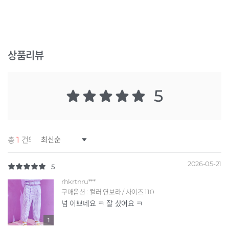
상품리뷰
5
총
1
건의 리뷰
2026-05-21
5
rhkrtnru***
구매옵션 : 컬러 연보라 / 사이즈 110
넘 이쁘네요 ㅋ 잘 샀어요 ㅋ
1