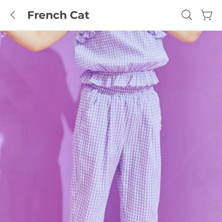
로
French Cat
French Cat
그
인
French
GUESS
Tiffany
Cat
KIDS
ALL