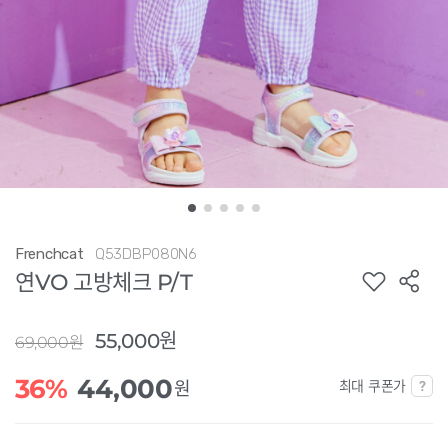
Frenchcat
Q53DBP080N6
연VO 고방체크 P/T
55,000원
69,000원
36%
44,000
최대 쿠폰가
원