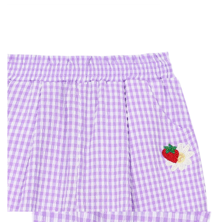
데님 세일러
JK G33KDT021N3120
구매옵션 : 색상 옐로우 / 사이즈 120