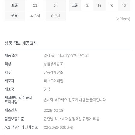
표준
52
54
표준
12
14
16
18
권장
4~5세
6~8세
(단위cm)
상품 정보 제공고시
제품 소재
겉감 폴리에스터100안감 면100
색상
상품상세참조
치수
상품상세참조
제조자
퍼스트어패럴
제조국
중국
세탁방법 및 취급시
손세탁 해주세요-건조기 사용을 금지합니다
주의사항
제조연월
2025-02-28
품질보증기준
관련법 및 소비자 분쟁해결 규정에 따름
A/S 책임자와 전화번호
02-2049-8888~9